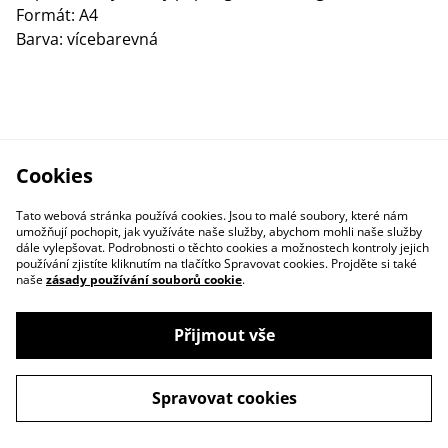
Formát: A4
Barva: vícebarevná
Cookies
Tato webová stránka používá cookies. Jsou to malé soubory, které nám
umožňují pochopit, jak využíváte naše služby, abychom mohli naše služby
dále vylepšovat. Podrobnosti o těchto cookies a možnostech kontroly jejich
používání zjistíte kliknutím na tlačítko Spravovat cookies. Projděte si také
naše
zásady používání souborů cookie
.
Kontakty
Obchodní podmínky
Přijmout vše
Ochrana osob. údajů
Spravovat cookies