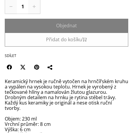
Objednat
Přidat do košíku
SDÍLET
Keramický hrnek je ručně vytočen na hrnčířském kruhu
a vypálen na vysokou teplotu. Hrnek je vyrobený z
tečkované hlíny a namalován žlutou glazurou.
Drobným detailem na hrnku je rytina stébel trávy.
Každý kus keramiky je originál a nese otisk ruční
tvorby.
Objem: 230 ml
Vrchní průměr: 8 cm
Výška: 6 cm