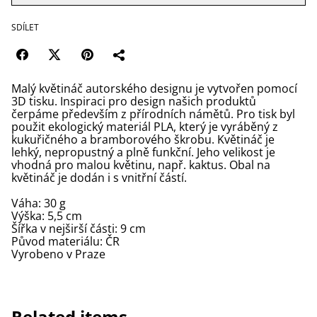
SDÍLET
Malý květináč autorského designu je vytvořen pomocí
3D tisku. Inspiraci pro design našich produktů
čerpáme především z přírodních námětů. Pro tisk byl
použit ekologický materiál PLA, který je vyráběný z
kukuřičného a bramborového škrobu. Květináč je
lehký, nepropustný a plně funkční. Jeho velikost je
vhodná pro malou květinu, např. kaktus. Obal na
květináč je dodán i s vnitřní částí.
Váha: 30 g
Výška: 5,5 cm
Šířka v nejširší části: 9 cm
Původ materiálu: ČR
Vyrobeno v Praze
Related items