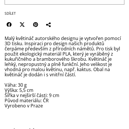
SDÍLET
Malý květináč autorského designu je vytvořen pomocí
3D tisku. Inspiraci pro design našich produktů
čerpáme především z přírodních námětů. Pro tisk byl
použit ekologický materiál PLA, který je vyráběný z
kukuřičného a bramborového škrobu. Květináč je
lehký, nepropustný a plně funkční. Jeho velikost je
vhodná pro malou květinu, např. kaktus. Obal na
květináč je dodán i s vnitřní částí.
Váha: 30 g
Výška: 5,5 cm
Šířka v nejširší části: 9 cm
Původ materiálu: ČR
Vyrobeno v Praze