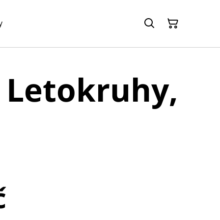
y
- Letokruhy,
č