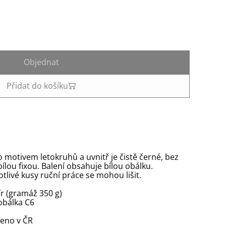
Objednat
Přidat do košíku
o motivem letokruhů a uvnitř je čistě černé, bez
 bílou fixou. Balení obsahuje bílou obálku.
notlivé kusy ruční práce se mohou lišit.
r (gramáž 350 g)
 obálka C6
beno v ČR