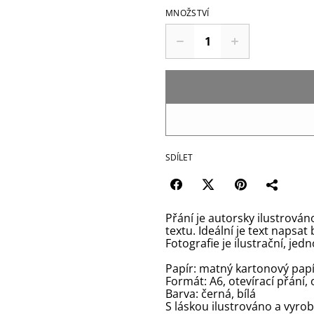
MNOŽSTVÍ
SDÍLET
Přání je autorsky ilustrován
textu. Ideální je text napsat
Fotografie je ilustrační, jed
Papír: matný kartonový papí
Formát: A6, otevírací přání,
Barva: černá, bílá
S láskou ilustrováno a vyro