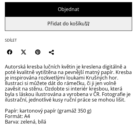
Objednat
Přidat do košíku
SDÍLET
Autorská kresba lučních květin je kreslena digitálně a
poté kvalitně vytištěna na pevnější matný papír. Kresba
je inspirována rozkvetlými loukami Krušných hor.
Ilustraci si můžete dát do rámečku, či ji jen volně
zavěsit na stěnu. Ozdobte si interiér kresbou, která
byla s láskou ilustrována a vyrobena v ČR. Fotografie je
ilustrační, jednotlivé kusy ruční práce se mohou lišit.
Papír: kartonový papír (gramáž 350 g)
Formát: A4
Barva: zelená, bílá