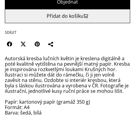
Objednat
Přidat do košíku
SDÍLET
Autorská kresba lučních květin je kreslena digitálně a
poté kvalitně vytištěna na pevnější matný papír. Kresba
je inspirována rozkvetlými loukami Krušných hor.
Ilustraci si můžete dát do rámečku, či ji jen volně
zavěsit na stěnu. Ozdobte si interiér kresbou, která
byla s láskou ilustrována a vyrobena v ČR. Fotografie je
ilustrační, jednotlivé kusy ruční práce se mohou lišit.
Papír: kartonový papír (gramáž 350 g)
Formát: A4
Barva: šedá, bílá