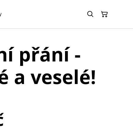
y
í přání -
é a veselé!
č