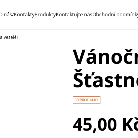
O nás/Kontakty
Produkty
Kontaktujte nás
Obchodní podmínk
a veselé!
Vánočn
Šťastn
VYPRODÁNO
45,00 K