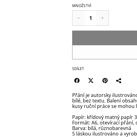
MNOŽSTVÍ
SDÍLET
Přání je autorsky ilustrová
bílé, bez textu. Balení obsah
kusy ruční práce se mohou li
Papír: křídový matný papír 
Formát: A6, otevírací přání,
Barva: bílá, různobarevná
S láskou ilustrováno a vyro