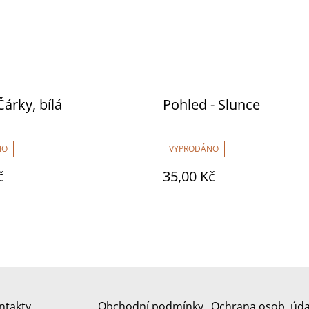
Čárky, bílá
Pohled - Slunce
NO
VYPRODÁNO
č
35,00 Kč
ntakty
Obchodní podmínky
Ochrana osob. úda