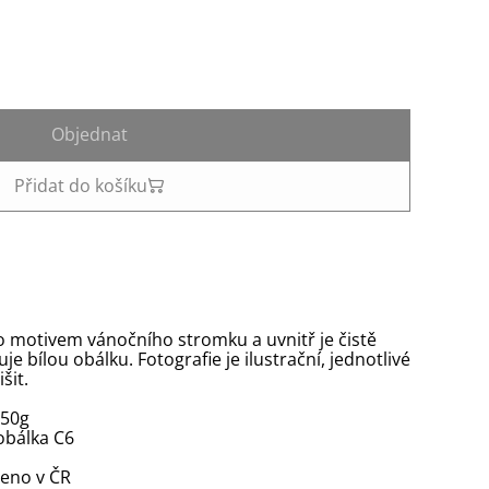
Objednat
Přidat do košíku
no motivem vánočního stromku a uvnitř je čistě
uje bílou obálku. Fotografie je ilustrační, jednotlivé
šit.
350g
 obálka C6
beno v ČR