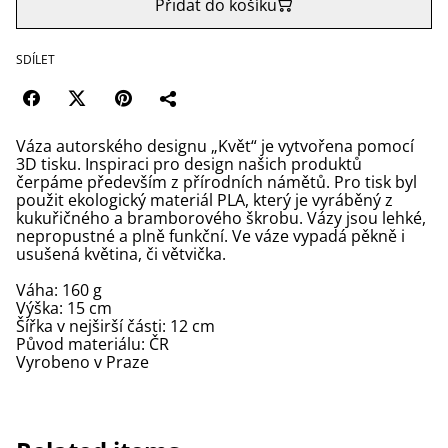
Přidat do košíku
SDÍLET
Váza autorského designu „Květ“ je vytvořena pomocí
3D tisku. Inspiraci pro design našich produktů
čerpáme především z přírodních námětů. Pro tisk byl
použit ekologický materiál PLA, který je vyráběný z
kukuřičného a bramborového škrobu. Vázy jsou lehké,
nepropustné a plně funkční. Ve váze vypadá pěkně i
usušená květina, či větvička.
Váha: 160 g
Výška: 15 cm
Šířka v nejširší části: 12 cm
Původ materiálu: ČR
Vyrobeno v Praze