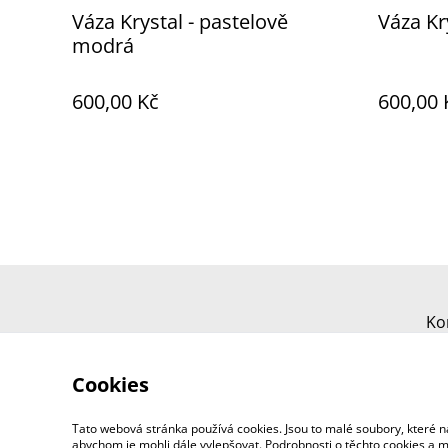
Váza Krystal - pastelově
Váza Kr
modrá
600,00 Kč
600,00 
Ko
Cookies
Tato webová stránka používá cookies. Jsou to malé soubory, které n
abychom je mohli dále vylepšovat. Podrobnosti o těchto cookies a mož