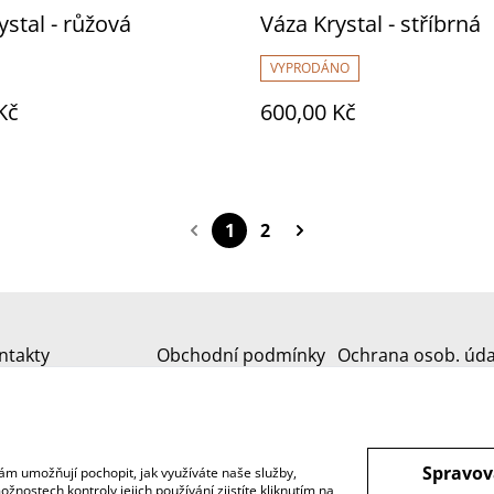
ystal - růžová
Váza Krystal - stříbrná
VYPRODÁNO
Kč
600,00 Kč
1
2
ntakty
Obchodní podmínky
Ochrana osob. úda
Spravov
ám umožňují pochopit, jak využíváte naše služby,
nostech kontroly jejich používání zjistíte kliknutím na