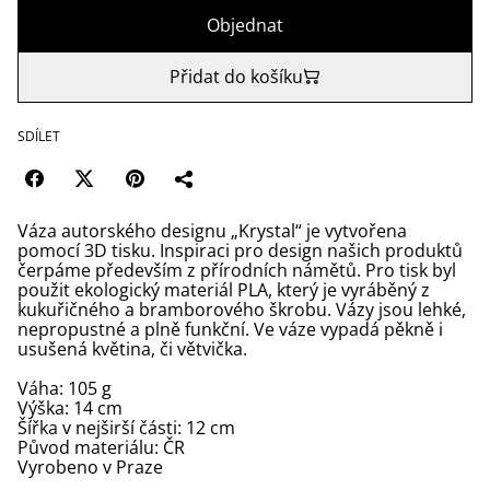
Objednat
Přidat do košíku
SDÍLET
Váza autorského designu „Krystal“ je vytvořena
pomocí 3D tisku. Inspiraci pro design našich produktů
čerpáme především z přírodních námětů. Pro tisk byl
použit ekologický materiál PLA, který je vyráběný z
kukuřičného a bramborového škrobu. Vázy jsou lehké,
nepropustné a plně funkční. Ve váze vypadá pěkně i
usušená květina, či větvička.
Váha: 105 g
Výška: 14 cm
Šířka v nejširší části: 12 cm
Původ materiálu: ČR
Vyrobeno v Praze