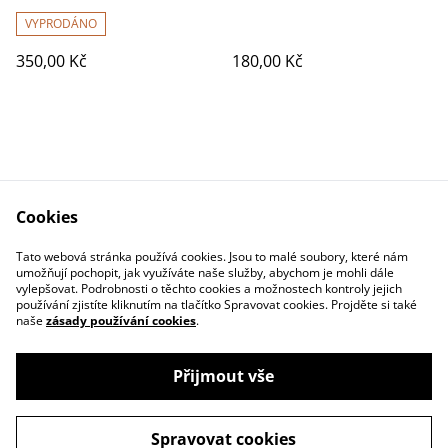
VYPRODÁNO
350,00 Kč
180,00 Kč
Cookies
Kontakty
Obchodní podmínky
Tato webová stránka používá cookies. Jsou to malé soubory, které nám
Ochrana osob. údajů
umožňují pochopit, jak využíváte naše služby, abychom je mohli dále
vylepšovat. Podrobnosti o těchto cookies a možnostech kontroly jejich
používání zjistíte kliknutím na tlačítko Spravovat cookies. Projděte si také
naše
zásady používání cookies
.
Přijmout vše
©
2026
Studio Kraj
Spravovat cookies