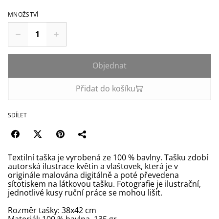
MNOŽSTVÍ
Objednat
Přidat do košíku
SDÍLET
Textilní taška je vyrobená ze 100 % bavlny. Tašku zdobí
autorská ilustrace květin a vlaštovek, která je v
originále malována digitálně a poté převedena
sítotiskem na látkovou tašku. Fotografie je ilustrační,
jednotlivé kusy ruční práce se mohou lišit.
Rozměr tašky: 38x42 cm
Materiál: 100 % bavlna, 135 gr.